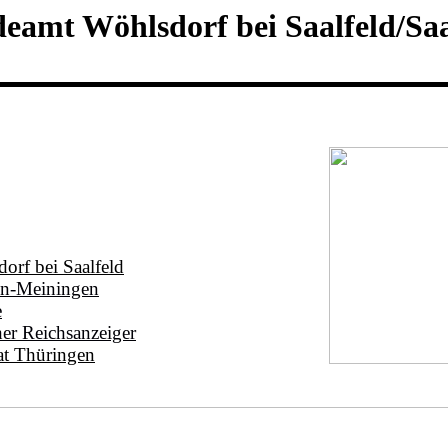
amt Wöhlsdorf bei Saalfeld/Saal
orf bei Saalfeld
en-Meiningen
e
her Reichsanzeiger
at Thüringen